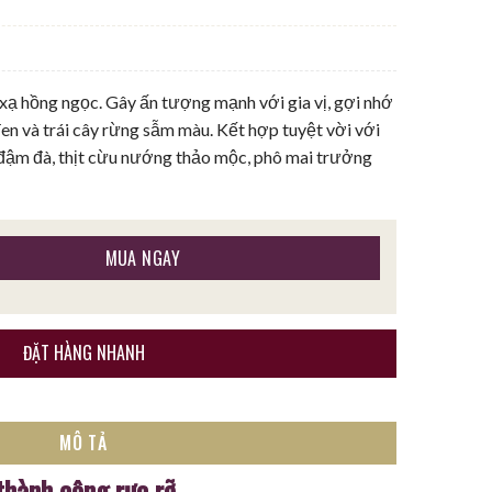
ạ hồng ngọc. Gây ấn tượng mạnh với gia vị, gợi nhớ
đen và trái cây rừng sẫm màu. Kết hợp tuyệt vời với
 đậm đà, thịt cừu nướng thảo mộc, phô mai trưởng
tivo số lượng
MUA NGAY
ĐẶT HÀNG NHANH
MÔ TẢ
thành công rực rỡ