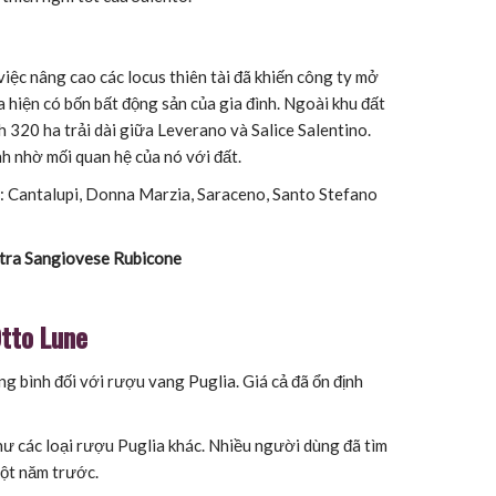
iệc nâng cao các locus thiên tài đã khiến công ty mở
a hiện có bốn bất động sản của gia đình. Ngoài khu đất
h 320 ha trải dài giữa Leverano và Salice Salentino.
h nhờ mối quan hệ của nó với đất.
à: Cantalupi, Donna Marzia, Saraceno, Santo Stefano
tra Sangiovese Rubicone
tto Lune
g bình đối với rượu vang Puglia. Giá cả đã ổn định
ư các loại rượu Puglia khác. Nhiều người dùng đã tìm
một năm trước.