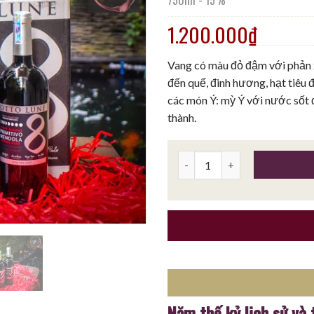
1.200.000
₫
Vang có màu đỏ đậm với phản x
đến quế, đinh hương, hạt tiêu 
các món Ý: mỳ Ý với nước sốt
thành.
Rượu vang OTTO LUNE 8 Primi
Năm thế kỷ lịch sử và 