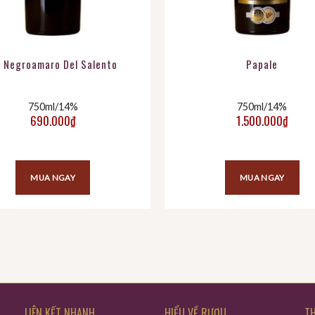
 Negroamaro Del Salento
Papale
750ml/14%
750ml/14%
690.000
₫
1.500.000
₫
000₫.
MUA NGAY
MUA NGAY
LIÊN KẾT NHANH
HIỂU VỀ RƯỢU
TH