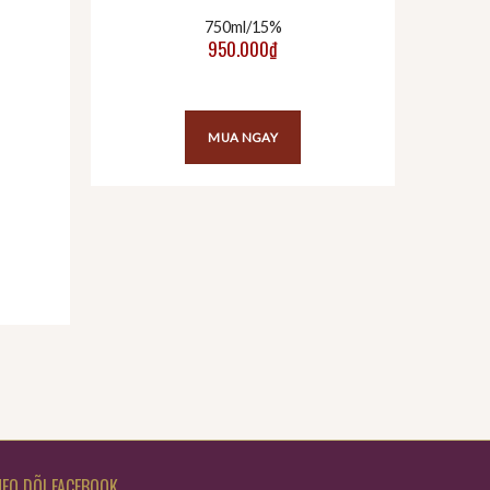
750ml/15%
950.000
₫
MUA NGAY
EO DÕI FACEBOOK