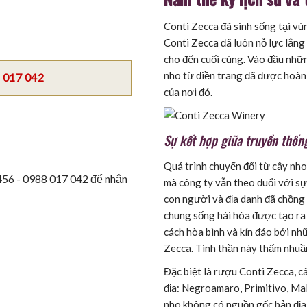
Conti Zecca đã sinh sống tại vù
Conti Zecca đã luôn nỗ lực lắng
cho đến cuối cùng. Vào đầu những
nho từ điền trang đã được hoàn 
 017 042
của nơi đó.
Sự kết hợp giữa truyền thốn
Quá trình chuyển đổi từ cây nho
 456 - 0988 017 042 để nhận
mà công ty vẫn theo đuổi với sự
con người và địa danh đã chồng 
chung sống hài hòa được tạo ra
cách hòa bình và kín đáo bởi n
Zecca. Tinh thần này thấm nhuầ
Đặc biệt là rượu Conti Zecca, 
địa: Negroamaro, Primitivo, Ma
nho không có nguồn gốc bản địa 