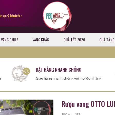
có những giây phút mua sắm vui vẻ
VANG CHILE
VANG KHÁC
QUÀ TẾT 2026
QUÀ TẶNG,
ĐẶT HÀNG NHANH CHÓNG
g
Giao hàng nhanh chóng với mọi đơn hàng
Rượu vang OTTO LUN
750ml
-
15%