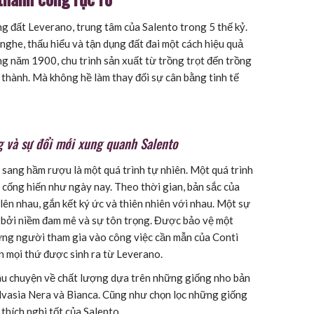
ng đất Leverano, trung tâm của Salento trong 5 thế kỷ.
 nghe, thấu hiểu và tận dụng đất đai một cách hiệu quả
 năm 1900, chu trình sản xuất từ ​​trồng trọt đến trồng
thành. Mà không hề làm thay đổi sự cân bằng tinh tế
g và sự đổi mới xung quanh Salento
 sang hầm rượu là một quá trình tự nhiên. Một quá trình
 cống hiến như ngày nay. Theo thời gian, bản sắc của
lên nhau, gắn kết ký ức và thiên nhiên với nhau. Một sự
 bởi niềm đam mê và sự tôn trọng. Được bảo vệ một
hững người tham gia vào công việc cần mẫn của Conti
n mọi thứ được sinh ra từ Leverano.
câu chuyện về chất lượng dựa trên những giống nho bản
lvasia Nera và Bianca. Cũng như chọn lọc những giống
thích nghi tốt của Salento.