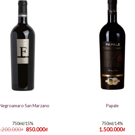
 Negroamaro San Marzano
Papale
750ml/15%
750ml/14%
Giá
Giá
.200.000
₫
850.000
₫
1.500.000
₫
gốc
hiện