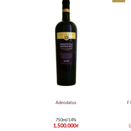
Adeodatus
F
750ml/14%
1.500.000
₫
1