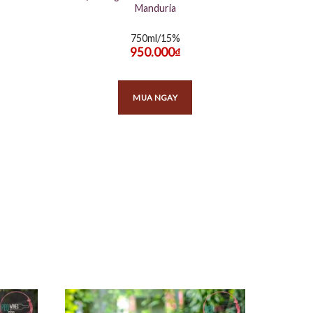
Manduria
750ml/15%
950.000
₫
MUA NGAY