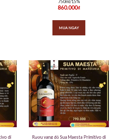
750ml/15%
860.000
₫
MUA NGAY
ivo di
Rượu vang đỏ Sua Maesta Primitivo di