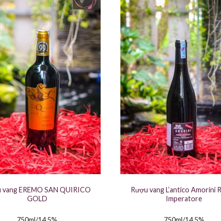
 vang EREMO SAN QUIRICO
Rượu vang L’antico Amorini 
GOLD
Imperatore
750ml/14,5%
750ml/14,5%