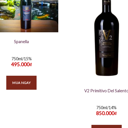
Spanella
750ml/15%
495.000
₫
MUA NGAY
V2 Primitivo Del Salent
750ml/14%
850.000
₫