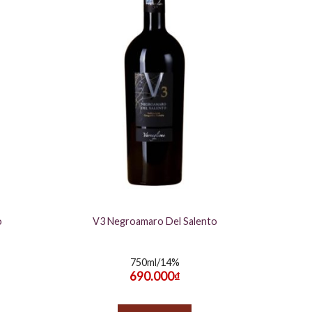
o
V3 Negroamaro Del Salento
750ml/14%
690.000
₫