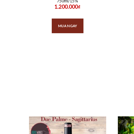
750ml/15%
1.200.000
₫
MUA NGAY