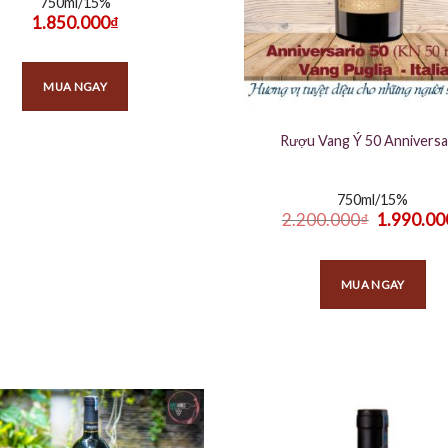
750ml/15%
1.850.000
₫
MUA NGAY
Rượu Vang Ý 50 Anniversa
750ml/15%
Giá
2.200.000
₫
1.990.00
gốc
là:
2.200.000₫.
MUA NGAY