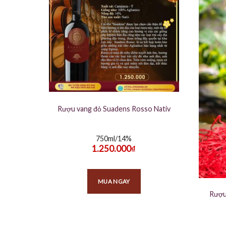
Rượu vang đỏ Suadens Rosso Nativ
750ml/14%
1.250.000
₫
MUA NGAY
Rượu