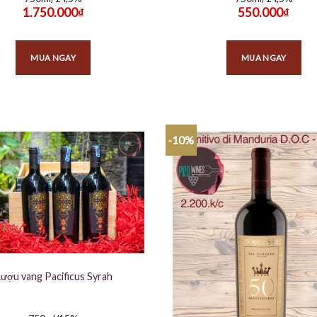
1.750.000
₫
550.000
₫
MUA NGAY
MUA NGAY
-10%
ượu vang Pacificus Syrah