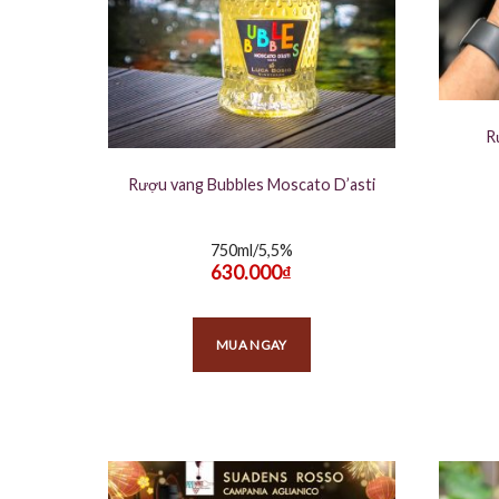
R
Rượu vang Bubbles Moscato D’asti
750ml/5,5%
630.000
₫
MUA NGAY