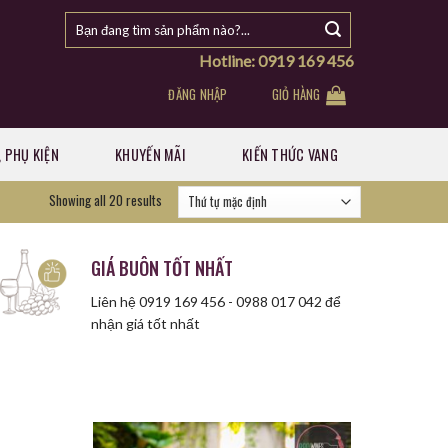
Tìm
kiếm:
Hotline: 0919 169 456
ĐĂNG NHẬP
GIỎ HÀNG
 PHỤ KIỆN
KHUYẾN MÃI
KIẾN THỨC VANG
Showing all 20 results
GIÁ BUÔN TỐT NHẤT
Liên hệ 0919 169 456 - 0988 017 042 để
nhận giá tốt nhất