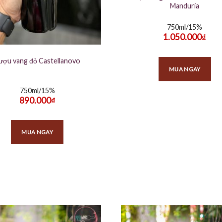
Manduria
750ml/15%
1.050.000
₫
ượu vang đỏ Castellanovo
MUA NGAY
750ml/15%
890.000
₫
MUA NGAY