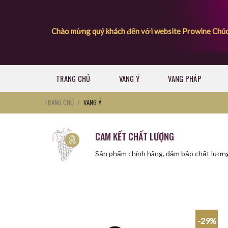
Skip
to
content
Chào mừng quý khách đến với website Prowine
Chúc quý khách có 
TRANG CHỦ
VANG Ý
VANG PHÁP
TRANG CHỦ
/
VANG Ý
CAM KẾT CHẤT LƯỢNG
Sản phẩm chính hãng, đảm bảo chất lượn
-29%