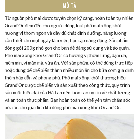
MÔ TẢ
Từ nguồn phô mai được tuyển chọn kỹ càng, hoàn toàn tự nhiên,
Grand’Or đem đến cho người dùng loại phô mai xông khói
hương vị thơm ngon và đầy đủ chất dinh dưỡng, năng lượng
cần thiết cho một ngày làm việc, học tập năng động. Sản phẩm
đóng gói 200g nhỏ gọn cho bạn dễ dàng sử dụng và bảo quản.
Phô mai xông khói Grand’Or có hương vị thơm lừng, đậm đà,
mềm mịn, vị mặn mà, vừa ăn. Với sản phẩm, có thể dùng trực tiếp
hoặc dùng để chế biến thành nhiều món ăn cho bữa cơm gia đình
thêm hấp dẫn và phong phú. Phô mai xông khói thương hiệu
Grand’Or được chế biến và sản xuất theo công thức, quy trình
sản xuất hiện đại của Hà Lan nên luôn tạo uy tín về chất lượng
và an toàn thực phẩm. Bạn hoàn toàn có thể yên tâm chăm sóc
bữa ăn cho gia đình khi dùng phô mai xông khói Grand’Or.