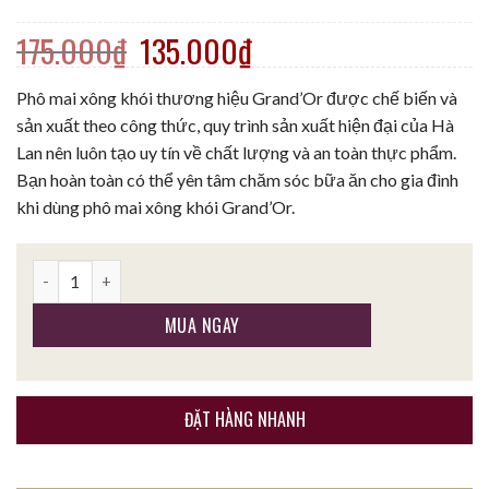
Giá gốc là: 175.000₫.
Giá hiện tại là: 135.
175.000
₫
135.000
₫
Phô mai xông khói thương hiệu Grand’Or được chế biến và
sản xuất theo công thức, quy trình sản xuất hiện đại của Hà
Lan nên luôn tạo uy tín về chất lượng và an toàn thực phẩm.
Bạn hoàn toàn có thể yên tâm chăm sóc bữa ăn cho gia đình
khi dùng phô mai xông khói Grand’Or.
PHÔ MAI XÔNG KHÓI GRAND'OR 200G số lượng
MUA NGAY
ĐẶT HÀNG NHANH