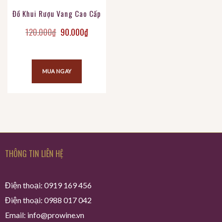
Đồ Khui Rượu Vang Cao Cấp
Giá gốc là: 120.000₫.
Giá hiện tại là: 90.000₫.
120.000
₫
90.000
₫
MUA NGAY
THÔNG TIN LIÊN HỆ
Điện thoại: 0919 169 456
Điện thoại: 0988 017 042
Email: info@prowine.vn