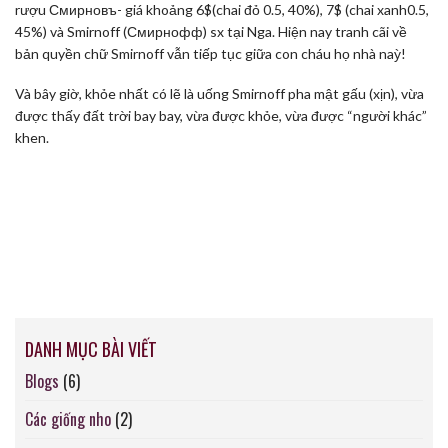
rượu Смирновъ- giá khoảng 6$(chai đỏ 0.5, 40%), 7$ (chai xanh0.5,
45%) và Smirnoff (Смирнофф) sx tại Nga. Hiện nay tranh cãi về
bản quyền chữ Smirnoff vẫn tiếp tục giữa con cháu họ nhà naỳ!
Và bây giờ, khỏe nhất có lẽ là uống Smirnoff pha mật gấu (xịn), vừa
được thấy đất trời bay bay, vừa được khỏe, vừa được “người khác”
khen.
DANH MỤC BÀI VIẾT
Blogs
(6)
Các giống nho
(2)