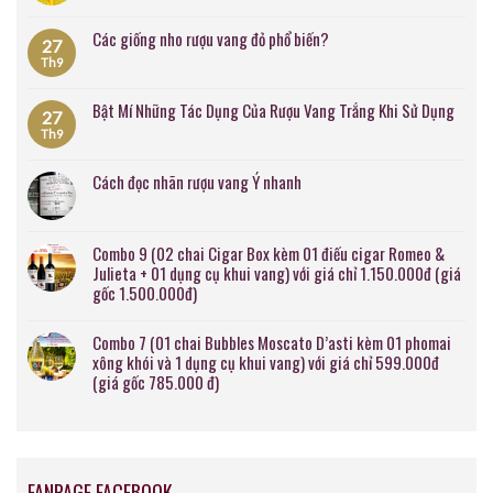
Các giống nho rượu vang đỏ phổ biến?
27
Th9
Bật Mí Những Tác Dụng Của Rượu Vang Trắng Khi Sử Dụng
27
Th9
Cách đọc nhãn rượu vang Ý nhanh
Combo 9 (02 chai Cigar Box kèm 01 điếu cigar Romeo &
Julieta + 01 dụng cụ khui vang) với giá chỉ 1.150.000đ (giá
gốc 1.500.000đ)
Combo 7 (01 chai Bubbles Moscato D’asti kèm 01 phomai
xông khói và 1 dụng cụ khui vang) với giá chỉ 599.000đ
(giá gốc 785.000 đ)
FANPAGE FACEBOOK