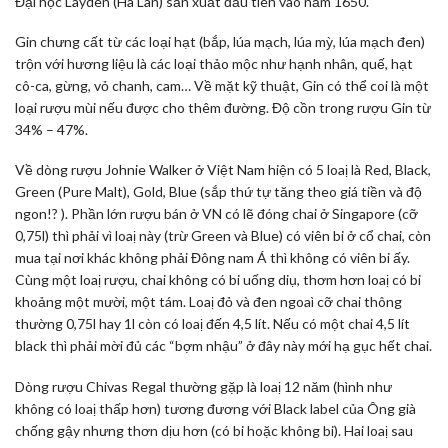
Đại học Layden (Hà Lan) sản xuất đầu tiên vào năm 1650.
Gin chưng cất từ các loại hạt (bắp, lúa mạch, lúa mỳ, lúa mạch đen)
trộn với hương liệu là các loại thảo mộc như hạnh nhân, quế, hạt
cô-ca, gừng, vỏ chanh, cam… Về mặt kỹ thuật, Gin có thể coi là một
loại rượu mùi nếu được cho thêm đường. Độ cồn trong rượu Gin từ
34% – 47%.
Về dòng rượu Johnie Walker ở Việt Nam hiện có 5 loaị là Red, Black,
Green (Pure Malt), Gold, Blue (sắp thứ tự tăng theo giá tiền và độ
ngon!? ). Phần lớn rượu bán ở VN có lẽ đóng chai ở Singapore (cỡ
0,75l) thì phải vì loaị này (trừ Green và Blue) có viên bi ở cổ chai, còn
mua tại nơi khác không phải Đông nam Á thì không có viên bi ấy.
Cùng một loaị rượu, chai không có bi uống diụ, thơm hơn loaị có bi
khoảng một mười, một tám. Loaị đỏ và đen ngoaì cỡ chai thông
thường 0,75l hay 1l còn có loaị đến 4,5 lít. Nếu có một chai 4,5 lít
black thì phải mời đủ các “bợm nhậu” ở đây này mới hạ gục hết chai.
Dòng rượu Chivas Regal thường gặp là loaị 12 năm (hình như
không có loaị thấp hơn) tương đương với Black label của Ông già
chống gậy nhưng thơn dịu hơn (có bi hoặc không bi). Hai loaị sau