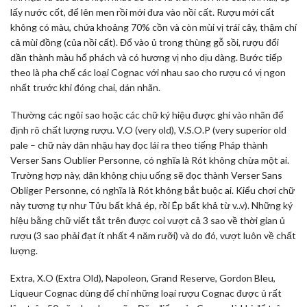
lấy nước cốt, để lên men rồi mới đưa vào nồi cất. Rượu mới cất
không có màu, chứa khoảng 70% cồn và còn mùi vị trái cây, thậm chí
cả mùi đồng (của nồi cất). Đổ vào ủ trong thùng gỗ sồi, rượu đổi
dần thành màu hổ phách và có hương vị nho dịu dàng. Bước tiếp
theo là pha chế các loại Cognac với nhau sao cho rượu có vị ngon
nhất trước khi đóng chai, dán nhãn.
Thường các ngôi sao hoặc các chữ ký hiệu được ghi vào nhãn để
định rõ chất lượng rượu. V.O (very old), V.S.O.P (very superior old
pale – chữ này dân nhậu hay đọc lái ra theo tiếng Pháp thành
Verser Sans Oublier Personne, có nghĩa là Rót không chừa một ai.
Trường hợp này, dân không chịu uống sẽ đọc thành Verser Sans
Obliger Personne, có nghĩa là Rót không bắt buộc ai. Kiểu chơi chữ
này tương tự như Tửu bất khả ép, rồi Ép bất khả từ v..v). Những ký
hiệu bằng chữ viết tắt trên được coi vượt cả 3 sao về thời gian ủ
rượu (3 sao phải đạt ít nhất 4 năm rưỡi) và do đó, vượt luôn về chất
lượng.
Extra, X.O (Extra Old), Napoleon, Grand Reserve, Gordon Bleu,
Liqueur Cognac dùng để chỉ những loại rượu Cognac được ủ rất