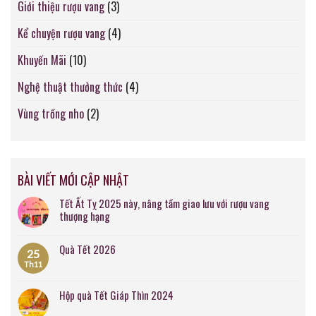
Giới thiệu rượu vang
(3)
Kể chuyện rượu vang
(4)
Khuyến Mãi
(10)
Nghệ thuật thưởng thức
(4)
Vùng trồng nho
(2)
BÀI VIẾT MỚI CẬP NHẬT
Tết Ất Tỵ 2025 này, nâng tầm giao lưu với rượu vang
thượng hạng
Quà Tết 2026
25
Th11
Hộp quà Tết Giáp Thìn 2024