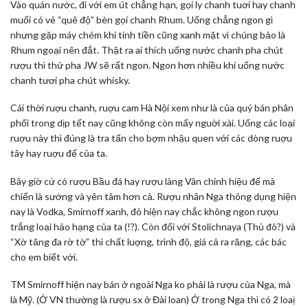
Vào quán nước, đi với em út chẳng hạn, gọi ly chanh tuơi hay chanh
muối có vẻ “quê độ” bèn gọi chanh Rhum. Uống chẳng ngon gì
nhưng gặp máy chém khi tính tiền cũng xanh mặt vì chúng bảo là
Rhum ngoại nên đắt. Thật ra ai thích uống nước chanh pha chút
rượu thì thử pha JW sẽ rất ngon. Ngon hơn nhiều khi uống nước
chanh tươi pha chút whisky.
Cái thời ruợu chanh, ruợu cam Hà Nội xem như là của quý bán phân
phối trong dịp tết nay cũng không còn mấy nguời xài. Uống các loại
ruợu này thì đúng là tra tấn cho bợm nhậu quen với các dòng ruợu
tây hay ruợu đế của ta.
Bây giờ cứ có rượu Bầu đá hay rượu làng Vân chính hiệu để mà
chiến là sướng và yên tâm hơn cả. Rượu nhãn Nga thông dụng hiện
nay là Vodka, Smirnoff xanh, đỏ hiện nay chắc không ngon rượu
trắng loại hảo hạng của ta (!?). Còn đối với Stolichnaya (Thủ đô?) và
“Xờ tăng đa rờ tờ” thì chất luợng, trình độ, giá cả ra răng, các bác
cho em biết với.
TM Smirnoff hiện nay bán ở ngoài Nga ko phải là rượu của Nga, mà
là Mỹ. (Ở VN thường là rượu sx ở Đài loan) Ở trong Nga thì có 2 loaị