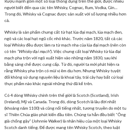
Rượu mạnh gồm một số loại thông dụng trên thế giới, được nhiều
người biết đến qua các tên Whisky, Cognac, Rum, Vodka, Gin…
Trong đó, Whisky và Cognac được sản xuất với số lượng nhiều hơn
cả.
Whisky là sản phẩm chưng cất từ hạt lúa đại mạch, lúa mạch đen,
ngô và các loại hạt ngũ cốc nhỏ khác. Trước năm 1820, tất cả các
loại Whisky đều được làm ra từ mạch nha của lúa đại mạch (nên còn
có tên
“Whisky đại mạch”
). Việc chưng cất loại Whisky từ lúa đại
mạch pha trộn với ngô xuất hiện vào những năm 1830, sau khi
bằng sáng chế được cung cấp. Từ đó, người ta mới phát hiện ra
rằng Whisky pha trộn có mùi vị êm dịu hơn. Nhưng Whisky tuyệt
đối không sử dụng nguyên liệu là khoai tây, trái cây hay bất cứ loại
thực phẩm nào khác ngoài những thứ đã kể trên.
Có 4 dòng Whisky chính trên thế giới là Scotch (Scotland), Irish
(Ireland), Mỹ và Canada. Trong đó, dòng Scotch là lâu đời nhất
(khoảng năm 1100) và cũng nổi tiếng nhất, tương truyền do một tu
sĩ Thiên Chúa giáo phát kiến đầu tiên. Chúng ta hẳn đều biết “Ông
già chống gậy” (Johnnie Walker) là nhãn hiệu của một loại Whisky
Scotch danh tiếng. Để được mang tên Whisky Scotch, theo luật