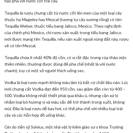
hay pha với nước cốt trái cây.
Tequilla là rượu chưng cất từ nước cốt lên men của một loại cây
thuộc họ Mageley hay Mezcal (tương tự cây xương rồng) có tên
Tequilla Weber, thuộc tiểu bang Jalisco, Mexico. Theo nghị định
của chính phủ Mexico, chỉ rượu sản xuất trong tiểu bang Jalisco
mới được mang tên Tequilla. nếu sản xuất ngoài vùng đất này, rượu
sẽ có tên Mezcal.
Tequilla chứa ít nhất 40% độ cồn, có vị rất đặc trưng của thảo mộc
thiên nhiên, thường được dùng để pha chế (nhất là với nước
chanh), tuy có một số người thích uống sec.
Vodka là loại rượu mạnh không màu làm từ bất cứ chất liệu nào. Lúc
mới chưng cất Vodka đạt đến 950 cồn, sau giảm dần còn từ 400 –
500. Vodka không nhất thiết phải qua khâu ủ, nhưng cần xử lý
nhằm loại bỏ hương vị và màu sắc để trở thành trong suốt, không
mùi. Đây là loại rượu dễ bay hơi, có thể pha chế với nhiều loại trái
cây và các hỗn hợp đồ uống khác.
Gin do tiến sỹ Sylvius, một nhà vật lý kiêm giáo sư y khoa Trường