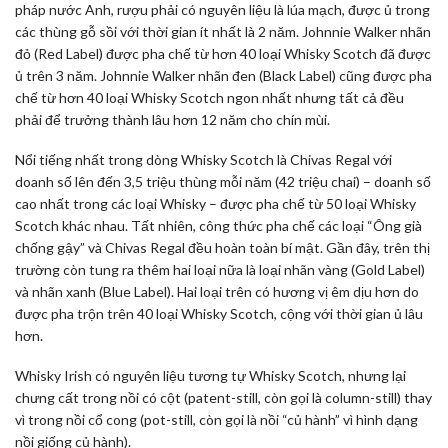
pháp nước Anh, rượu phải có nguyên liệu là lúa mạch, được ủ trong
các thùng gỗ sồi với thời gian ít nhất là 2 năm. Johnnie Walker nhãn
đỏ (Red Label) được pha chế từ hơn 40 loại Whisky Scotch đã được
ủ trên 3 năm. Johnnie Walker nhãn đen (Black Label) cũng được pha
chế từ hơn 40 loại Whisky Scotch ngon nhất nhưng tất cả đều
phải để trưởng thành lâu hơn 12 năm cho chín mùi.
Nổi tiếng nhất trong dòng Whisky Scotch là Chivas Regal với
doanh số lên đến 3,5 triệu thùng mỗi năm (42 triệu chai) – doanh số
cao nhất trong các loại Whisky – được pha chế từ 50 loại Whisky
Scotch khác nhau. Tất nhiên, công thức pha chế các loại “Ông già
chống gậy” và Chivas Regal đều hoàn toàn bí mật. Gần đây, trên thị
trường còn tung ra thêm hai loại nữa là loại nhãn vàng (Gold Label)
và nhãn xanh (Blue Label). Hai loại trên có hương vị êm dịu hơn do
được pha trộn trên 40 loại Whisky Scotch, cộng với thời gian ủ lâu
hơn.
Whisky Irish có nguyên liệu tương tự Whisky Scotch, nhưng lại
chưng cất trong nồi có cột (patent-still, còn gọi là column-still) thay
vì trong nồi cổ cong (pot-still, còn gọi là nồi “củ hành” vì hình dạng
nồi giống củ hành).