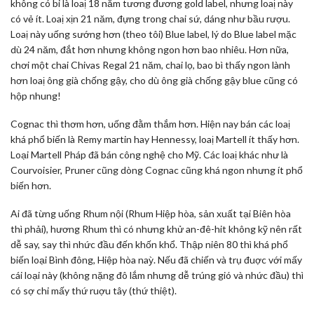
không có bi là loaị 18 năm tương đương gold label, nhưng loaị này
có vẻ ít. Loaị xịn 21 năm, đựng trong chai sứ, dáng như bầu rượu.
Loaị này uống sướng hơn (theo tôi) Blue label, lý do Blue label mặc
dù 24 năm, đắt hơn nhưng không ngon hơn bao nhiêu. Hơn nữa,
chơi một chai Chivas Regal 21 năm, chai lọ, bao bì thấy ngon lành
hơn loaị ông già chống gậy, cho dù ông già chống gậy blue cũng có
hộp nhung!
Cognac thì thơm hơn, uống đằm thắm hơn. Hiện nay bán các loaị
khá phổ biến là Remy martin hay Hennessy, loaị Martell ít thấy hơn.
Loại Martell Pháp đã bán công nghệ cho Mỹ. Các loaị khác như là
Courvoisier, Pruner cũng dòng Cognac cũng khá ngon nhưng ít phổ
biến hơn.
Ai đã từng uống Rhum nội (Rhum Hiệp hòa, sản xuất tại Biên hòa
thì phải), hương Rhum thì có nhưng khử an-đê-hit không kỹ nên rất
dễ say, say thì nhức đầu đến khốn khổ. Thập niên 80 thì khá phổ
biến loại Bình đông, Hiệp hòa naỳ. Nếu đã chiến và trụ đuợc với mấy
cái loại này (không nặng đô lắm nhưng dễ trúng gió và nhức đầu) thì
có sợ chi mấy thứ ruợu tây (thứ thiệt).