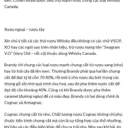
đen. Crown Royal được tiêu thụ mạnh nhất trong các loại Whisky
Canada.
Rượu ngoại – rượu tây
Xin chú ý tất cả các thứ rượu Whisky đều không có các chữ VSOP,
XO hay các ngôi sao trên nhãn hiệu, trừ rượu mang tên “Seagram
V.O” (Very Old – rất cũ) thuộc dòng Whisky Canada.
Brandy chỉ chung các loại rượu mạnh chưng cất từ rượu vang (nho)
hay từ trái cây đã lên men. Thường Brandy phải qua hai lần chưng
cất để đạt tỷ lệ cồn 70-80%, rồi mới ủ cho rượu dịu bớt trong các
thùng gỗ sồi nhờ quá trình ôxy hoá, sau đó pha thêm nước cất để
đạt độ cồn khoảng 40%. Cũng có khi Brandy được pha thêm
caramel (đường ngào) để có màu đẹp. Brandy có hai dòng chính là
Cognac và Armagnac.
Cognac chưng cất từ nho. Chất lượng rượu Cognac không chỉ phụ
thuộc tiến trình chưng cất mà còn là sự tổng hợp của thổ nhưỡng,
khí hậu và các điều kiện khác để cho ra trái nho. Nho sau khi hái, ép