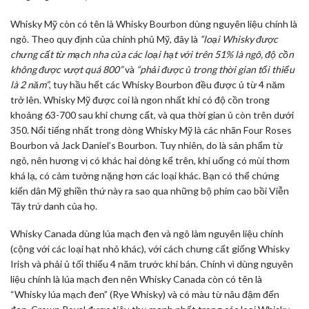
Whisky Mỹ còn có tên là Whisky Bourbon dùng nguyên liệu chính là
ngô. Theo quy định của chính phủ Mỹ, đây là
“loại Whisky được
chưng cất từ mạch nha của các loại hạt với trên 51% là ngô, độ cồn
không được vượt quá 800”
và
“phải được ủ trong thời gian tối thiểu
là 2 năm”
, tuy hầu hết các Whisky Bourbon đều được ủ từ 4 năm
trở lên. Whisky Mỹ được coi là ngon nhất khi có độ cồn trong
khoảng 63-700 sau khi chưng cất, và qua thời gian ủ còn trên dưới
350. Nổi tiếng nhất trong dòng Whisky Mỹ là các nhãn Four Roses
Bourbon và Jack Daniel’s Bourbon. Tuy nhiên, do là sản phẩm từ
ngô, nên hương vị có khác hai dòng kể trên, khi uống có mùi thơm
khá lạ, có cảm tưởng nặng hơn các loại khác. Bạn có thể chứng
kiến dân Mỹ ghiền thứ này ra sao qua những bộ phim cao bồi Viễn
Tây trứ danh của họ.
Whisky Canada dùng lúa mạch đen và ngô làm nguyên liệu chính
(cộng với các loại hạt nhỏ khác), với cách chưng cất giống Whisky
Irish và phải ủ tối thiểu 4 năm trước khi bán. Chính vì dùng nguyên
liệu chính là lúa mạch đen nên Whisky Canada còn có tên là
“Whisky lúa mạch đen” (Rye Whisky) và có màu từ nâu đậm đến