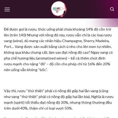
Skip
to
content
Để được gọi là rượu, thức uống phải chứa khoảng 14% độ cồn trở
lên (trên 140) Nhưng với nồng độ này, rượu vẫn chỉ là các loaị rượu
vang (wine), dù mang các nhãn hiệu Champagne, Sherry, Madeira,
Port… Vang được sản xuất bằng cách ủ nho cho lên men tự nhiên,
không qua khâu chưng cất, làm sao đạt nồng độ cao? Ngay vang có
pha chế hương liệu (aromatised wines) – kể cả thêm chút đỉnh
rượu mạnh cho nặng “đô” – độ cồn cho phép chỉ từ 16% đến 20%
nên uống vẫn không “bốc”.
Vậy thì, rượu “thứ thiệt” phải có nồng độ gấp hai lần vang (cũng
như vang “thứ thiệt” phải có nồng độ gấp hai lần bia). Nghĩa là rượu
mạnh (spirit) tối thiểu đạt nồng độ 30%, nhưng thông thường đều
trên dưới 40%, thậm chí có loại vượt 50%.