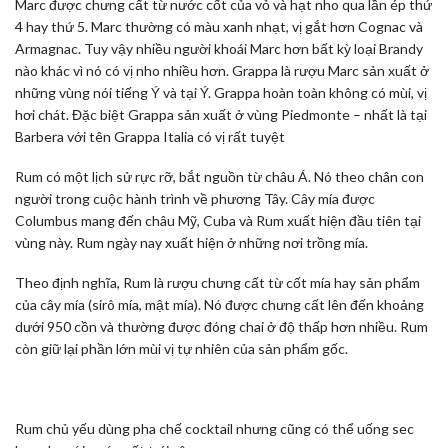
Marc được chưng cất từ nước cốt của vỏ và hạt nho qua lần ép thứ
4 hay thứ 5. Marc thường có màu xanh nhạt, vị gắt hơn Cognac và
Armagnac. Tuy vậy nhiều người khoái Marc hơn bất kỳ loại Brandy
nào khác vì nó có vị nho nhiều hơn. Grappa là rượu Marc sản xuất ở
những vùng nói tiếng Ý và tại Ý. Grappa hoàn toàn không có mùi, vị
hơi chát. Đặc biệt Grappa sản xuất ở vùng Piedmonte – nhất là tại
Barbera với tên Grappa Italia có vị rất tuyệt
Rum có một lịch sử rực rỡ, bắt nguồn từ châu Á. Nó theo chân con
người trong cuộc hành trình về phương Tây. Cây mía được
Columbus mang đến châu Mỹ, Cuba và Rum xuất hiện đầu tiên tại
vùng này. Rum ngày nay xuất hiện ở những nơi trồng mía.
Theo định nghĩa, Rum là rượu chưng cất từ cốt mía hay sản phẩm
của cây mía (sirô mía, mật mía). Nó được chưng cất lên đến khoảng
dưới 950 cồn và thường được đóng chai ở độ thấp hơn nhiều. Rum
còn giữ lại phần lớn mùi vị tự nhiên của sản phẩm gốc.
Rum chủ yếu dùng pha chế cocktail nhưng cũng có thể uống sec