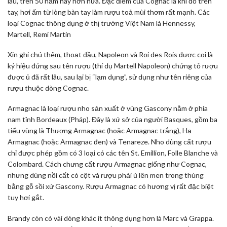
lâu, trên 50 năm hay hơn nữa. Đặc điểm của Cognac là khi đổ trên
tay, hơi ấm từ lòng bàn tay làm rượu toả mùi thơm rất mạnh. Các
loại Cognac thông dụng ở thị trường Việt Nam là Hennessy,
Martell, Remi Martin
Xin ghi chú thêm, thoạt đầu, Napoleon và Roi des Rois được coi là
ký hiệu đứng sau tên rượu (thí dụ Martell Napoleon) chứng tỏ rượu
được ủ đã rất lâu, sau lại bị “lạm dụng”, sử dụng như tên riêng của
rượu thuộc dòng Cognac.
Armagnac là loại rượu nho sản xuất ở vùng Gascony nằm ở phía
nam tỉnh Bordeaux (Pháp). Đây là xứ sở của người Basques, gồm ba
tiểu vùng là Thượng Armagnac (hoặc Armagnac trắng), Hạ
Armagnac (hoặc Armagnac đen) và Tenareze. Nho dùng cất rượu
chỉ được phép gồm có 3 loại có các tên St. Emillion, Folle Blanche và
Colombard. Cách chưng cất rượu Armagnac giống như Cognac,
nhưng dùng nồi cất có cột và rượu phải ủ lên men trong thùng
bằng gỗ sồi xứ Gascony. Rượu Armagnac có hương vị rất đặc biệt
tuy hơi gắt.
Brandy còn có vài dòng khác ít thông dụng hơn là Marc và Grappa.