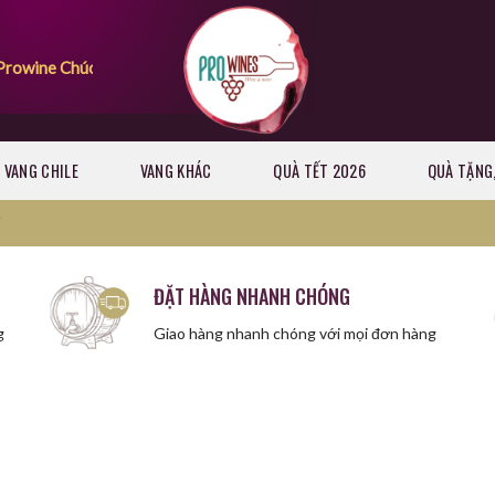
wine
Chúc quý khách có những giây phút mua sắm vui vẻ
VANG CHILE
VANG KHÁC
QUÀ TẾT 2026
QUÀ TẶNG,
”
ĐẶT HÀNG NHANH CHÓNG
g
Giao hàng nhanh chóng với mọi đơn hàng