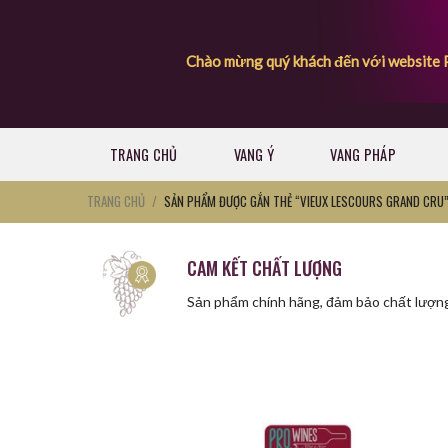
Skip
to
content
Chào mừng quý khách đến với website Pro
TRANG CHỦ
VANG Ý
VANG PHÁP
TRANG CHỦ
/
SẢN PHẨM ĐƯỢC GẮN THẺ “VIEUX LESCOURS GRAND CRU
CAM KẾT CHẤT LƯỢNG
Sản phẩm chính hãng, đảm bảo chất lượn