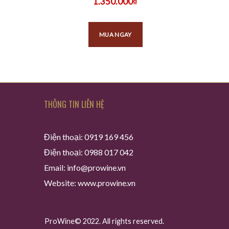
1.350.000
₫
MUA NGAY
THÔNG TIN LIÊN HỆ
Điện thoại: 0919 169 456
Điện thoại: 0988 017 042
Email: info@prowine.vn
Website: www.prowine.vn
ProWine© 2022. All rights reserved.